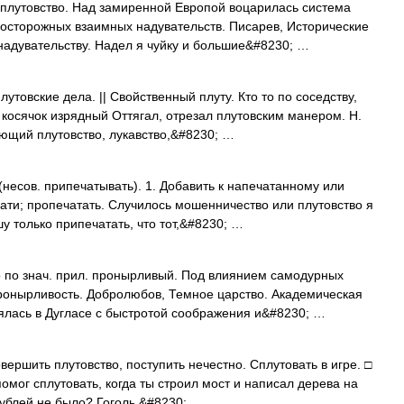
, плутовство. Над замиренной Европой воцарилась система
 осторожных взаимных надувательств. Писарев, Исторические
 надувательству. Надел я чуйку и большие&#8230; …
Плутовские дела. || Свойственный плуту. Кто то по соседству,
косячок изрядный Оттягал, отрезал плутовским манером. Н.
ющий плутовство, лукавство,&#8230; …
(несов. припечатывать). 1. Добавить к напечатанному или
чати; пропечатать. Случилось мошенничество или плутовство я
шу только припечатать, что тот,&#8230; …
во по знач. прил. пронырливый. Под влиянием самодурных
пронырливость. Добролюбов, Темное царство. Академическая
ялась в Дугласе с быстротой соображения и&#8230; …
овершить плутовство, поступить нечестно. Сплутовать в игре. □
помог сплутовать, когда ты строил мост и написал дерева на
 рублей не было? Гоголь,&#8230; …