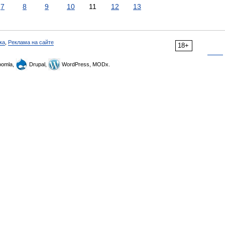
7
8
9
10
11
12
13
ка
,
Реклама на сайте
18+
omla,
Drupal,
WordPress, MODx.