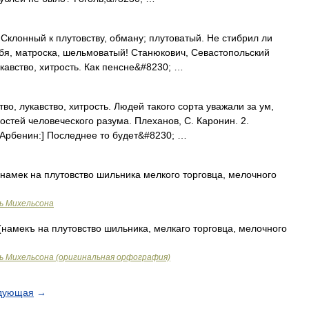
г. Склонный к плутовству, обману; плутоватый. Не стибрил ли
тебя, матроска, шельмоватый! Станюкович, Севастопольский
кавство, хитрость. Как пенсне&#8230; …
ство, лукавство, хитрость. Людей такого сорта уважали за ум,
стей человеческого разума. Плеханов, С. Каронин. 2.
[Арбенин:] Последнее то будет&#8230; …
намек на плутовство шильника мелкого торговца, мелочного
ь Михельсона
намекъ на плутовство шильника, мелкаго торговца, мелочного
ь Михельсона (оригинальная орфография)
дующая
→