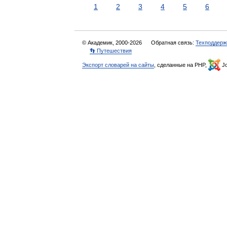
1
2
3
4
5
6
© Академик, 2000-2026
Обратная связь:
Техподдерж
👣 Путешествия
Экспорт словарей на сайты
, сделанные на PHP,
Jo