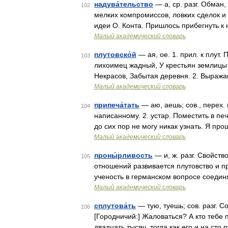
надува́тельство
— а, ср. разг. Обман
102
мелких компромиссов, ловких сделок и
идеи О. Конта. Пришлось прибегнуть к
Малый академический словарь
плутовско́й
— ая, ое. 1. прил. к плут. 
103
лихоимец жадный, У крестьян землицы 
Некрасов, Забытая деревня. 2. Выража
Малый академический словарь
припеча́тать
— аю, аешь; сов., перех. 
104
написанному. 2. устар. Поместить в пе
до сих пор не могу никак узнать. Я про
Малый академический словарь
проны́рливость
— и, ж. разг. Свойст
105
отношений развивается плутовство и 
ученость в германском вопросе соедин
Малый академический словарь
сплутова́ть
— тую, туешь; сов. разг. С
106
[Городничий:] Жаловаться? А кто тебе 
двадцать тысяч, тогда как его и на сто