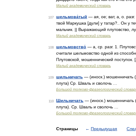
Малый академический словарь
шельмова́тый
— ая, ое; ват, а, о. раз
107
твой Маркушка [дули] у татар?.. Он у 
мальчик. || Выражающий плутовство, лу
Малый академический словарь
шельмовство́
— а, ср. разг. 1. Плутов
108
считали шельмовство одной из способно
Плутовской, мошеннический поступок. 
Малый академический словарь
шильничать
— (иноск.) мошенничать (
109
плута) Ср. Шваль и сволочь …
Большой толково-фразеологический словар
Шильничать
— (иноск.) мошенничать (
110
плута). Ср. Шваль и сволочь …
Большой толково-фразеологический словар
Страницы
←
Предыдущая
Сле