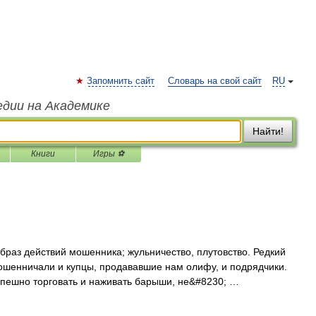
Запомнить сайт
Словарь на свой сайт
RU
едии на Академике
Найти!
Книги
Игры ⚽
браз действий мошенника; жульничество, плутовство. Редкий
ошенничали и купцы, продававшие нам олифу, и подрядчики.
спешно торговать и наживать барыши, не&#8230; …