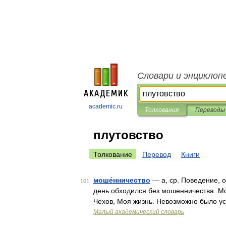
Словари и энциклоп
academic.ru
Толкования
Переводы
плутовство
Толкование
Перевод
Книги
моше́нничество
— а, ср. Поведение, о
101
день обходился без мошенничества. М
Чехов, Моя жизнь. Невозможно было у
Малый академический словарь